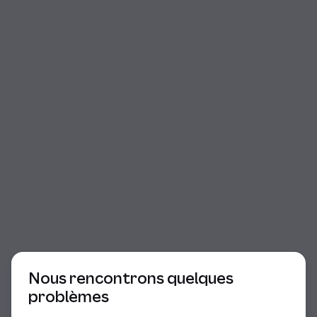
Début du dialogue
Nous rencontrons quelques
problèmes